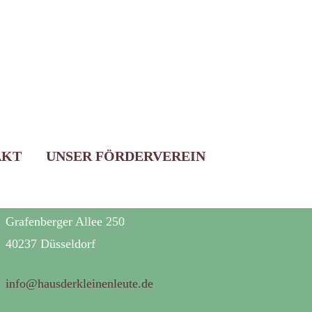
BÜROANSCHRIFT
AKT
UNSER FÖRDERVEREIN
Haus der kleinen Leute gGmbH
Anerkannter Träger der Freien Jugendhilfe
Grafenberger Allee 250
40237 Düsseldorf
info@hausderkleinenleute.de