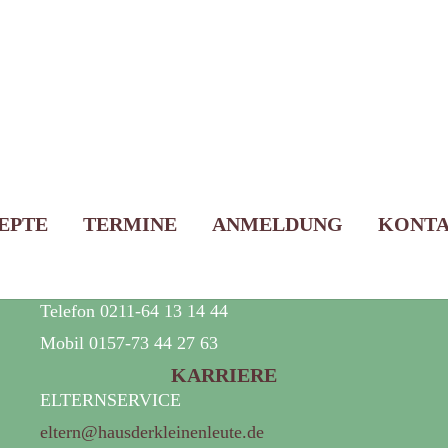
Liebevolle Kinderbetreuung
EPTE
TERMINE
ANMELDUNG
KONT
für Kinder ab dem 4. Lebensmonat
Telefon 0211-64 13 14 44
Mobil 0157-73 44 27 63
KARRIERE
ELTERNSERVICE
eltern@hausderkleinenleute.de