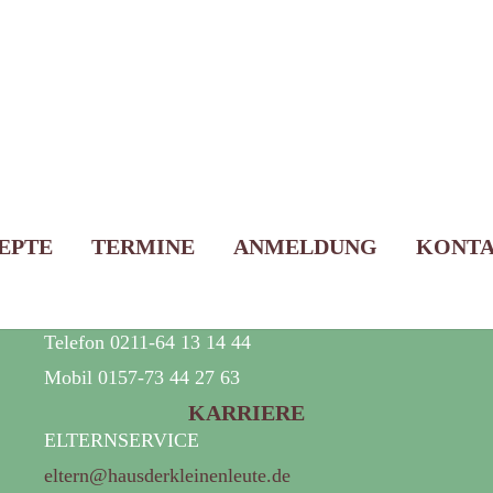
Liebevolle Kinderbetreuung
EPTE
TERMINE
ANMELDUNG
KONT
für Kinder ab dem 4. Lebensmonat
Telefon 0211-64 13 14 44
Mobil 0157-73 44 27 63
KARRIERE
ELTERNSERVICE
eltern@hausderkleinenleute.de