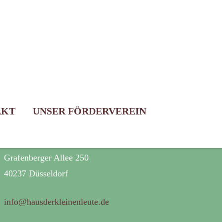
BÜROANSCHRIFT
AKT
UNSER FÖRDERVEREIN
Haus der kleinen Leute gGmbH
Anerkannter Träger der Freien Jugendhilfe
Grafenberger Allee 250
40237 Düsseldorf
info@hausderkleinenleute.de