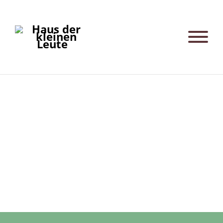
Blaues Haus_Sohnemann | Flur
Post
navigation
Blaues Haus_Sohnemann | Schlafraum
Türkises Haus_Living Circle | Flur mit
Familienbaum