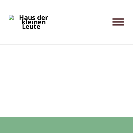
Blaues Haus_Sohnemann | Waschraum
Post
navigation
Blaues Haus_Sohnemann | Gruppenraum Tafel
Blaues Haus_Sohnemann | Schlafraum