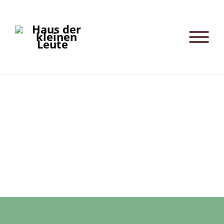
Gelbes Haus_Living Circle | Garderobe
Post
navigation
Grünes Haus_Living Circle | Detail-Bausteine
Gelbes Haus_Living Circle | Morgenkreis