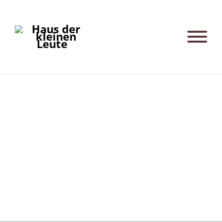
Türkises Haus_Living Circle |
Gruppenraum mit Küchenzeile
Post
navigation
Türkises Haus_Living Circle | Gruppenraum
Detail
Türkises Haus_Living Circle | Schlafraum